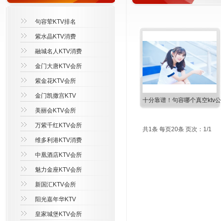
句容荤KTV排名
紫水晶KTV消费
融城名人KTV消费
金门大唐KTV会所
紫金花KTV会所
金门凯撒宫KTV
十分靠谱！句容哪个真空ktv
美丽会KTV会所
万紫千红KTV会所
共1条 每页20条 页次：1/1
维多利港KTV消费
中凰酒店KTV会所
魅力金座KTV会所
新国汇KTV会所
阳光嘉年华KTV
皇家城堡KTV会所